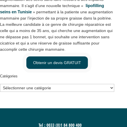
lipofilling
mammaire. Il s’agit d’une nouvelle technique «
seins en Tunisie
» permettant à la patiente une augmentation
mammaire par l’injection de sa propre graisse dans la poitrine.
La meilleure candidate à ce genre de chirurgie réparatrice est
celle qui a moins de 35 ans, qui cherche une augmentation qui
ne dépasse pas 1 bonnet, qui souhaite une intervention sans
cicatrice et qui a une réserve de graisse suffisante pour
accomplir cette chirurgie mammaire.
Obtenir un devis GRATUIT
Catégories
Catégories
Tel : 0033 (0)1 84 800 400