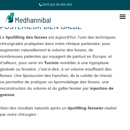
0033 (0)1 84 800 400
LIPOFILLING FESSES TUNISIE : UN
POSTÉRIEUR BIEN GALBÉ
Le
lipofilling des fesses
est aujourd’hui, l’une des techniques
chirurgicales pratiquées dans notre clinique partenaire, pour
augmenter naturellement le volume des fesses, de
nombreuses patientes qui voyagent de partout en Europe, et
d’ailleurs, pour venir en
Tunisie
remédier à une hypoplasie
glutéale ou fessière, c’est-à-dire, à un volume insuffisant des
fesses. Une liposuccion des hanches, de la culotte de cheval,
va permettre de pratiquer un lipomodelage des fesses, une
reconstruction du volume et du galbe fessier par
injection de
graisse
Voici des résultats naturels après un
lipofilling fesseier
réalisé
par notre chirurgien :