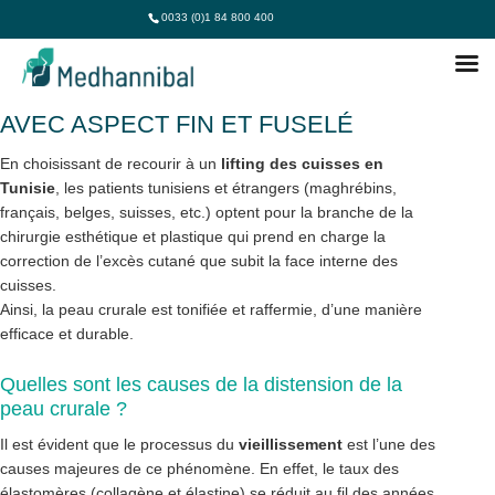
0033 (0)1 84 800 400
LIFTING CUISSES TUNISIE : CUISSES
AVEC ASPECT FIN ET FUSELÉ
En choisissant de recourir à un
lifting des cuisses en
Tunisie
, les patients tunisiens et étrangers (maghrébins,
français, belges, suisses, etc.) optent pour la branche de la
chirurgie esthétique et plastique qui prend en charge la
correction de l’excès cutané que subit la face interne des
cuisses.
Ainsi, la peau crurale est tonifiée et raffermie, d’une manière
efficace et durable.
Quelles sont les causes de la distension de la
peau crurale ?
Il est évident que le processus du
vieillissement
est l’une des
causes majeures de ce phénomène. En effet, le taux des
élastomères (collagène et élastine) se réduit au fil des années