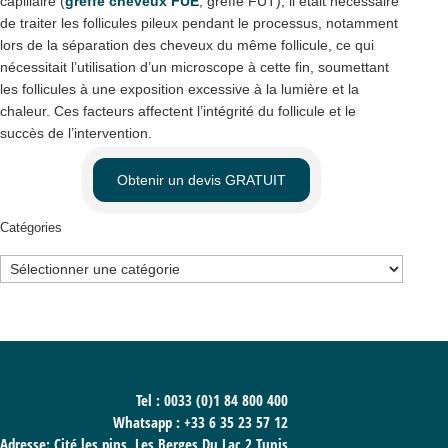
capillaire (
greffe cheveux FUE
, greffe FUT), il était nécessaire
de traiter les follicules pileux pendant le processus, notamment
lors de la séparation des cheveux du même follicule, ce qui
nécessitait l’utilisation d’un microscope à cette fin, soumettant
les follicules à une exposition excessive à la lumière et la
chaleur. Ces facteurs affectent l’intégrité du follicule et le
succès de l’intervention.
Obtenir un devis GRATUIT
Catégories
Catégories
Tel : 0033 (0)1 84 800 400
Whatsapp :
+33 6 35 23 57 12
Adresse: Cité les pins, Les Berges Du Lac 2 Tunis