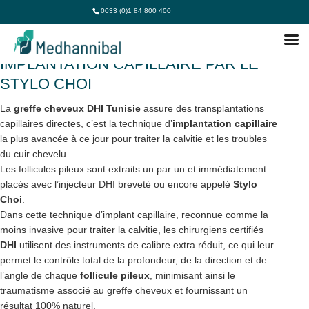
0033 (0)1 84 800 400
GREFFE CHEVEUX DHI TUNISIE :
IMPLANTATION CAPILLAIRE PAR LE
STYLO CHOI
La
greffe cheveux DHI
Tunisie
assure des transplantations
capillaires directes, c’est la technique d’
implantation capillaire
la plus avancée à ce jour pour traiter la calvitie et les troubles
du cuir chevelu.
Les follicules pileux sont extraits un par un et immédiatement
placés avec l’injecteur DHI breveté ou encore appelé
Stylo
Choi
.
Dans cette technique d’implant capillaire, reconnue comme la
moins invasive pour traiter la calvitie, les chirurgiens certifiés
DHI
utilisent des instruments de calibre extra réduit, ce qui leur
permet le contrôle total de la profondeur, de la direction et de
l’angle de chaque
follicule pileux
, minimisant ainsi le
traumatisme associé au greffe cheveux et fournissant un
résultat 100% naturel.