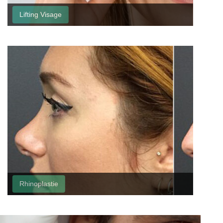
Lifting Visage
Lifti
Rhinoplastie
Rhino