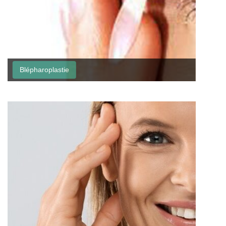
Blépharoplastie
Bléph