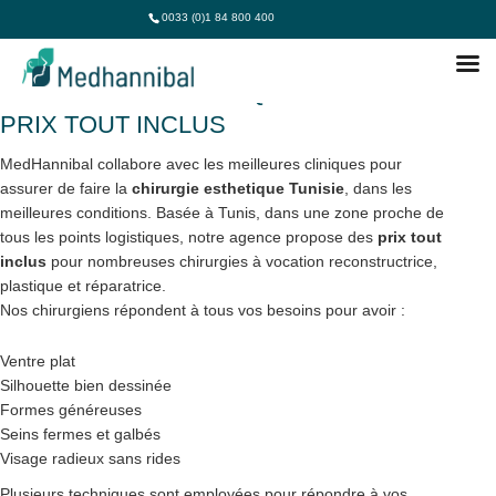
0033 (0)1 84 800 400
CHIRURGIE ESTHETIQUE TUNISIE :
PRIX TOUT INCLUS
MedHannibal collabore avec les meilleures cliniques pour
assurer de faire la
chirurgie esthetique Tunisie
, dans les
meilleures conditions. Basée à Tunis, dans une zone proche de
tous les points logistiques, notre agence propose des
prix tout
inclus
pour nombreuses chirurgies à vocation reconstructrice,
plastique et réparatrice.
Nos chirurgiens répondent à tous vos besoins pour avoir :
Ventre plat
Silhouette bien dessinée
Formes généreuses
Seins fermes et galbés
Visage radieux sans rides
Plusieurs techniques sont employées pour répondre à vos