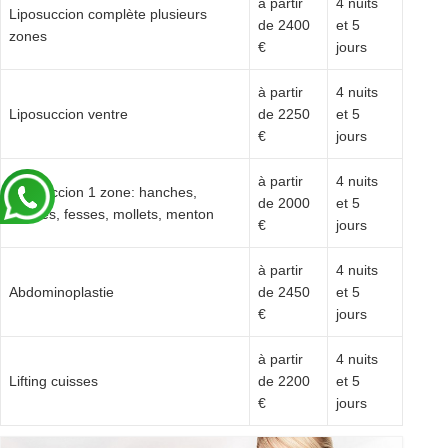
à partir
4 nuits
Liposuccion complète plusieurs
de 2400
et 5
zones
€
jours
à partir
4 nuits
Liposuccion ventre
de 2250
et 5
€
jours
à partir
4 nuits
Liposuccion 1 zone: hanches,
de 2000
et 5
cuisses, fesses, mollets, menton
€
jours
à partir
4 nuits
Abdominoplastie
de 2450
et 5
€
jours
à partir
4 nuits
Lifting cuisses
de 2200
et 5
€
jours