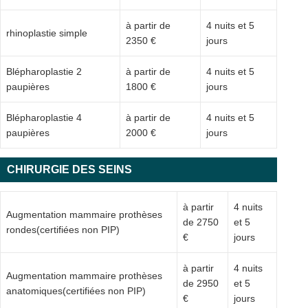
à partir de
4 nuits et 5
rhinoplastie simple
2350 €
jours
Blépharoplastie 2
à partir de
4 nuits et 5
paupières
1800 €
jours
Blépharoplastie 4
à partir de
4 nuits et 5
paupières
2000 €
jours
CHIRURGIE DES SEINS
à partir
4 nuits
Augmentation mammaire prothèses
de 2750
et 5
rondes(certifiées non PIP)
€
jours
à partir
4 nuits
Augmentation mammaire prothèses
de 2950
et 5
anatomiques(certifiées non PIP)
€
jours