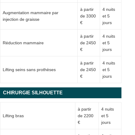
à partir
4 nuits
Augmentation mammaire par
de 3300
et 5
injection de graisse
€
jours
à partir
4 nuits
Réduction mammaire
de 2450
et 5
€
jours
à partir
4 nuits
Lifting seins sans prothèses
de 2450
et 5
€
jours
CHIRURGIE SILHOUETTE
à partir
4 nuits
Lifting bras
de 2200
et 5
€
jours