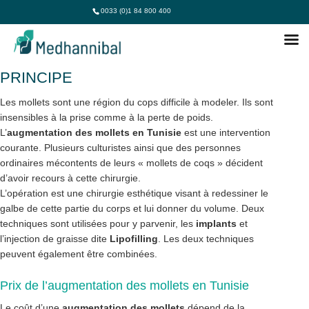
0033 (0)1 84 800 400
AUGMENTATION MOLLETS TUNISIE :
PRINCIPE
Les mollets sont une région du cops difficile à modeler. Ils sont
insensibles à la prise comme à la perte de poids.
L’
augmentation des mollets en Tunisie
est une intervention
courante. Plusieurs culturistes ainsi que des personnes
ordinaires mécontents de leurs « mollets de coqs » décident
d’avoir recours à cette chirurgie.
L’opération est une chirurgie esthétique visant à redessiner le
galbe de cette partie du corps et lui donner du volume. Deux
techniques sont utilisées pour y parvenir, les
implants
et
l’injection de graisse dite
Lipofilling
. Les deux techniques
peuvent également être combinées.
Prix de l’augmentation des mollets en Tunisie
Le coût d’une
augmentation des mollets
dépend de la