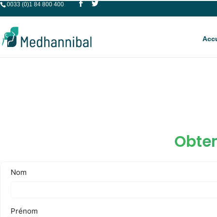
0033 (0)1 84 800 400
Accu
Obten