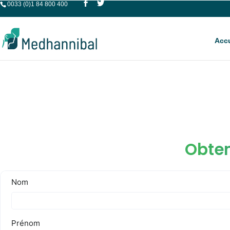
0033 (0)1 84 800 400
Accu
Obten