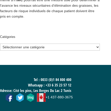
même si
l’IMC
pourrait être une mesure utile pour déterminer à
l’avance les niveaux sécuritaires d’élimination des graisses, les
facteurs de risque individuels de chaque patient doivent être
pris en compte.
Catégories
Catégories
Tel : 0033 (0)1 84 800 400
Whatsapp :
+33 6 35 23 57 12
Adresse: Cité les pins, Les Berges Du Lac 2 Tunis
+1 437-880-3675