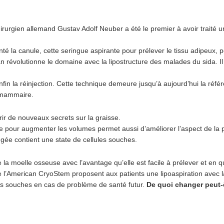
chirurgien allemand Gustav Adolf Neuber a été le premier à avoir traité u
nté la canule, cette seringue aspirante pour prélever le tissu adipeux, 
 révolutionne le domaine avec la lipostructure des malades du sida. Il 
enfin la réinjection. Cette technique demeure jusqu’à aujourd’hui la réf
n mammaire.
ir de nouveaux secrets sur la graisse.
sse pour augmenter les volumes permet aussi d’améliorer l’aspect de la
gée contient une state de cellules souches.
la moelle osseuse avec l’avantage qu’elle est facile à prélever et en q
e l’American CryoStem proposent aux patients une lipoaspiration avec la
lules souches en cas de problème de santé futur.
De quoi changer peut-ê