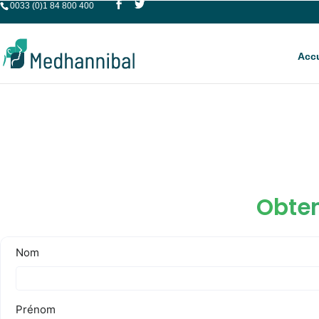
0033 (0)1 84 800 400
Accu
Obten