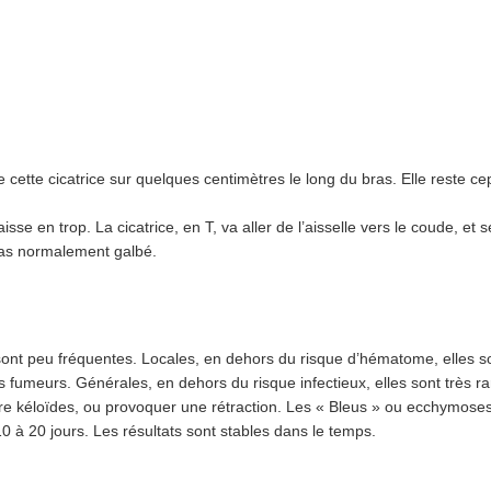
re cette cicatrice sur quelques centimètres le long du bras. Elle reste
aisse en trop. La cicatrice, en T, va aller de l’aisselle vers le coude, et s
bras normalement galbé.
ont peu fréquentes. Locales, en dehors du risque d’hématome, elles so
es fumeurs. Générales, en dehors du risque infectieux, elles sont très r
ire kéloïdes, ou provoquer une rétraction. Les « Bleus » ou ecchymoses
 à 20 jours. Les résultats sont stables dans le temps.