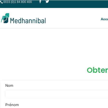
0033 (0)1 84 800 400
Accu
Obten