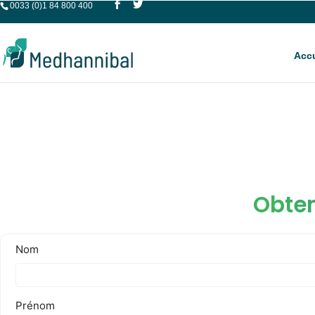
0033 (0)1 84 800 400
Accu
Obten