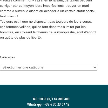
« Faites comme moi » ! Et si en le faisant, certaines peuvent
corriger par ce moyen leurs imperfections, trouver un mari
comme d’autres le disent ou accéder à un certain statut social,
tant mieux !
Toujours est-il que ne disposant pas toujours de leurs corps,
ces femmes voilées, qui se font désormais imiter par les
hommes, en croisant le chemin de la rhinoplastie, sont d’abord
en quête de plus de liberté.
Catégories
Catégories
Tel : 0033 (0)1 84 800 400
Whatsapp :
+33 6 35 23 57 12