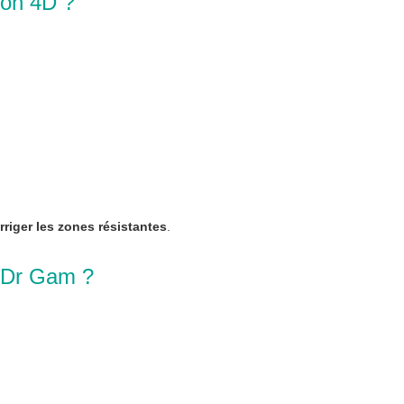
ion 4D ?
rriger les zones résistantes
.
e Dr Gam ?