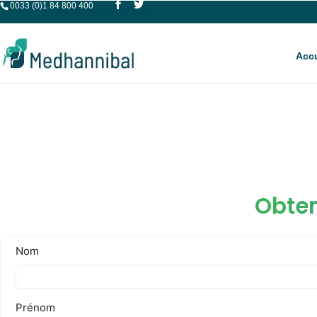
0033 (0)1 84 800 400
Accu
Obten