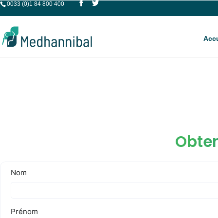
0033 (0)1 84 800 400
Accu
Obten