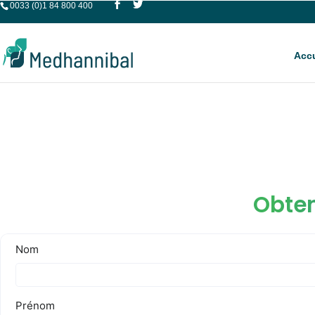
0033 (0)1 84 800 400
Accu
Obten