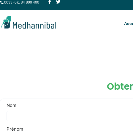
0033 (0)1 84 800 400
Accu
Obten